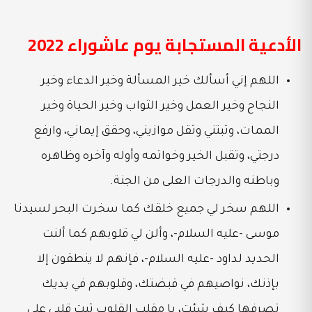
الأدعية المستجابة يوم عاشوراء 2022
اللهم إني أسألك خير المسألة وخير الدعاء وخير
النجاح وخير العمل وخير الثواب وخير الحياة وخير
الممات، وثبتني وثقل موازيني، وحقق إيماني، وارفع
درجتي، وتقبل الخير وخواتمه وأوله وآخره وظاهره
وباطنه والدرجات العلى من الجنة.
اللهم سخر لي جميع خلقك كما سخرت البحر لسيدنا
موسى -عليه السلام-، وألن لي قلوبهم كما ألنت
الحديد لداود -عليه السلام-، فإنهم لا ينطقون إلا
بإذنك، نواصيهم في قبضتك، وقلوبهم في يديك
تصرفها كيف شئت، يا مقلب القلوب ثبت قلبي على