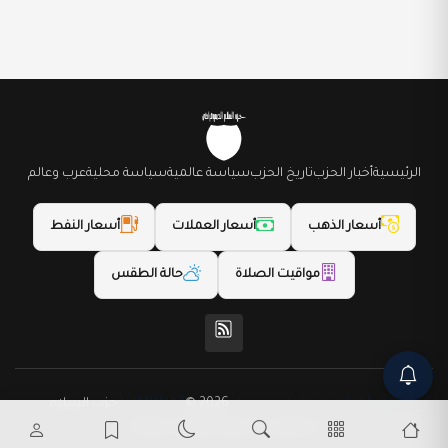
الرئيسية
أخبار الحزب
تاريخ الحزب
سياسة عالمية
سياسة محلية
عرب وعالم
أسعار الذهب
أسعار العملات
أسعار النفط
مواقيت الصلاة
حالة الطقس
(المظهر) تم تصميمه من قِبل LightWeb2
© 2026 حزب السلام
الديمقراطي. جميع الحقوق محفوظة.