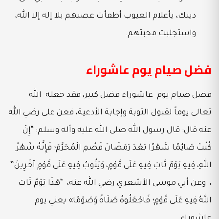
دينك، يأعلام الغيوب أطفأت غضبهم بلا إله إلا الله،
واستجلبت محبتهم.
فضل صيام يوم عاشوراء
فضل صيام يوم عاشوراء فضل كبير، فقد جعله الله
تعالى يوماً لقبول التوبة وإجابة الأدعية، فعن على رضي الله
عنه قال: قال رسول الله صلى الله عليه وأله وسلم: “إِنْ
كُنْتَ صَائِمًا شَهْرًا بَعْدَ رَمَضَانَ فَصُمِ الْمُحَرَّمَ؛ فَإِنَّهُ شَهْرُ
اللهِ، فِيهِ يَوْمٌ تَابَ فِيهِ عَلَى قَوْمٍ، وَيَتُوبُ فِيهِ عَلَى قَوْمٍ آخَرِينَ”
، وعن أبي موسى الأشعري رضي الله عنه، “هَذَا يَوْمٌ تَابَ
اللهُ فِيهِ عَلَى قَوْمٍ؛ فَاجْعَلُوهُ صَلَاةً وَصَوْمًا» يعني يوم
عاشوراء