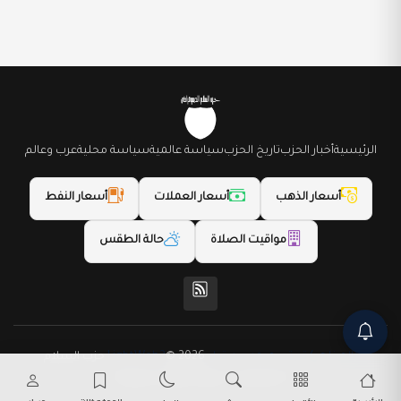
الرئيسية
أخبار الحزب
تاريخ الحزب
سياسة عالمية
سياسة محلية
عرب وعالم
أسعار الذهب
أسعار العملات
أسعار النفط
مواقيت الصلاة
حالة الطقس
(المظهر) تم تصميمه من قِبل LightWeb2
© 2026 حزب السلام
الديمقراطي. جميع الحقوق محفوظة.