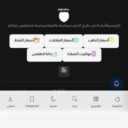
الرئيسية
أخبار الحزب
تاريخ الحزب
سياسة عالمية
سياسة محلية
عرب وعالم
أسعار الذهب
أسعار العملات
أسعار النفط
مواقيت الصلاة
حالة الطقس
(المظهر) تم تصميمه من قِبل LightWeb2
© 2026 حزب السلام
الديمقراطي. جميع الحقوق محفوظة.
الرئيسية
المحفوظات
حسابي
الأقسام
بحث
الوضع