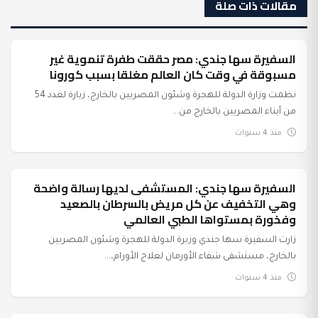
مقالات ذات صلة
السفيرة سها جندي: مصر حققت طفرة تنموية غير
السياسة
مسبوقة في وقت كان العالم مغلقا بسبب كورونا
نظمت وزارة الدولة للهجرة وشئون المصريين بالخارج، زيارة لعدد 54
من أبناء المصريين بالخارج من...
منذ 4 سنوات
السفيرة سها جندي: المستشفى لديها رسالة واضحة
السياسة
وهي التخفيف عن كل مريض بالسرطان بالصعيد
وفخورة بمستواها الطبي العالمي
زارت السفيرة سها جندي وزيرة الدولة للهجرة وشئون المصريين
بالخارج، مستشفى شفاء الأورمان لعلاج الأورام،...
منذ 4 سنوات