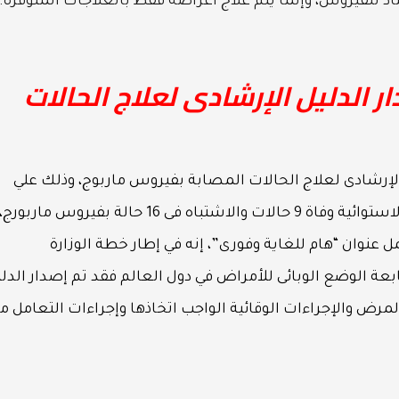
اد للفيروس، وإنما يتم علاج أعراضه فقط بالعلاجات المتوفرة.
ر الدليل الإرشادى لعلاج الحالات
الإرشادى لعلاج الحالات المصابة بفيروس ماربوج، وذلك علي
خلفية إعلان منظمة الصحة العالمية ودولة غينيا الاستوائية وفاة 9 حالات والاشتباه فى 16 حالة بفيروس ماربورج،
عنوان “هام للغاية وفورى”، إنه في إطار خطة الوزارة
بعة الوضع الوبائى للأمراض في دول العالم فقد تم إصدار الدل
رض والإجراءات الوقائية الواجب اتخاذها وإجراءات التعامل م