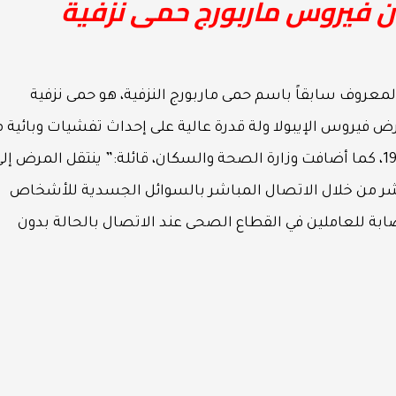
أن فيروس ماربورج حمى نزفية
معروف سابقاً باسم حمى ماربورج النزفية، هو حمى نزفية
فيروس الإيبولا ولة قدرة عالية على إحداث تفشيات وبائية 
معدلات وفيات عالية، وتم اكتشاف المرض عام 1967، كما أضافت وزارة الصحة والسكان، قائلة:” ينتقل المرض إل
بشر من خلال الاتصال المباشر بالسوائل الجسدية للأشخاص
ابة للعاملين في القطاع الصحى عند الاتصال بالحالة بدون