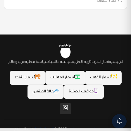
منذ 3 سنوات
الرئيسية
أخبار الحزب
تاريخ الحزب
سياسة عالمية
سياسة محلية
عرب وعالم
أسعار الذهب
أسعار العملات
أسعار النفط
مواقيت الصلاة
حالة الطقس
(المظهر) تم تصميمه من قِبل LightWeb2
© 2026 حزب السلام