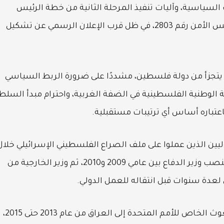
لسياسية، وآليات تنفيذ المرحلة الثانية من خطة الرئيس
الأمريكي دونالد ترامب، إلى جانب مناقشة قرار مجلس الأمن رقم 2803، في ظل قرب الإعلان الرسمي عن تشكيل
ا يتجزأ من دولة فلسطين، مشددًا على ضرورة الربط السياسي
الوطنية الفلسطينية في الضفة الغربية، واحترام مبدأ السلط
باعتباره أساس أي ترتيبات مستقبلية.
وليين الذين عملوا على ملف الصراع الفلسطيني الإسرائيلي خلال
العقد الماضي. وُلد ملادينوف في بلغاريا، وشغل منصب وزير الدفاع بين عامي 2009 و2010، ثم وزير الخارجية من
وعلى الصعيد الأممي، تولى ملادينوف منصب المبعوث الخاص للأمم المتحدة إلى العراق من عام 2013 حتى 2015،