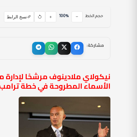
نسخ الرابط
حجم الخط
100%
مشاركة:
نيكولاي ملادينوف مرشحًا لإدارة م
الأسماء المطروحة في خطة ترامب