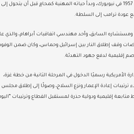
العقاري، ومؤسس شركة Witkoff Group، وُلد عام 1957 في نيويورك، وبدأ حياته المهنية كمحامٍ قبل أن يتحول إلى
 مع عودة ترامب إلى السلطة.
 ومستشاره السابق، وأحد مهندسي اتفاقيات أبراهام، والذي عا
ام 2025، وشارك في مفاوضات وقف إطلاق النار بين إسرائيل وحماس، وكان ضمن الوفود
صم إقليمية لدفع جهود التهدئة.
ة الأمريكية رسميًا الدخول في المرحلة الثانية من خطة غزة،
 ترتيبات إعادة الإعمار ونزع السلاح، وصولًا إلى إطلاق مجلس
 متابعة إقليمية ودولية حذرة لمستقبل القطاع وترتيبات “اليوم