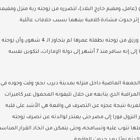
عامل، ومقيم خارج البلاد)، لتضرره من زوجته ربة منزل ومقيمة
إثر حدوث مشادة كلامية بينهما بسبب خلافات عائلية.
وأوضح الزوج «علي . ن »، أنه متزوج منذ عام ونصف، ورزق من زوجته بطفلة عمرها لم يتجاوز الـ 4 شهور، وأن زوجته
دائمة الشكوى بدون أي سبب منه ومن والدته، لافتا إلى إنه سافر منذ 7 أشهر إلى دولة الإمارات، لتكوين نفسه
الجمعة الماضية داخل منزله بمدينة ديرب نجم؛ وقت وجوده في
المراقبة الذي يتابعه من خلال تليفونه المحمول عبر كاميرات
لغربة نتيجة عجزه عن التصرف في واقعة هي الأشد على قلبه
 النزول فورا إلى مصر حتى يعتذر لوالدته عن تصرف زوجته
ها تتوب عليه وتسامحه، وحتى يتمكن من اتخاذ القرار المناس
دته زورًا بعد حدوث الواقعة.