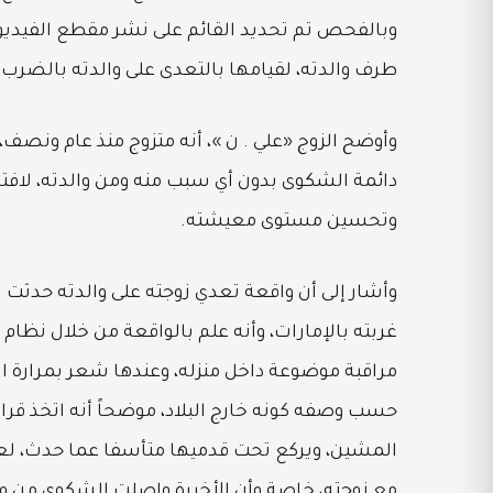
وبالفحص تم تحديد القائم على نشر مقطع الفيديو (
طرف والدته، لقيامها بالتعدى على والدته بالضرب 
وتحسين مستوى معيشته.
وأشار إلى أن واقعة تعدي زوجته على والدته حدثت 
غربته بالإمارات، وأنه علم بالواقعة من خلال نظام 
مراقبة موضوعة داخل منزله، وعندها شعر بمرارة ا
حسب وصفه كونه خارج البلاد، موضحاً أنه اتخذ قرار
المشين، ويركع تحت قدميها متأسفا عما حدث، لعل
مع زوجته، خاصة وأن الأخيرة واصلت الشكوى من وال