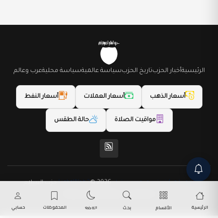
الرئيسية
أخبار الحزب
تاريخ الحزب
سياسة عالمية
سياسة محلية
عرب وعالم
أسعار الذهب
أسعار العملات
أسعار النفط
مواقيت الصلاة
حالة الطقس
(المظهر) تم تصميمه من قِبل LightWeb2
© 2026 حزب السلام
الديمقراطي. جميع الحقوق محفوظة.
الرئيسية
المحفوظات
حسابي
الأقسام
بحث
الوضع