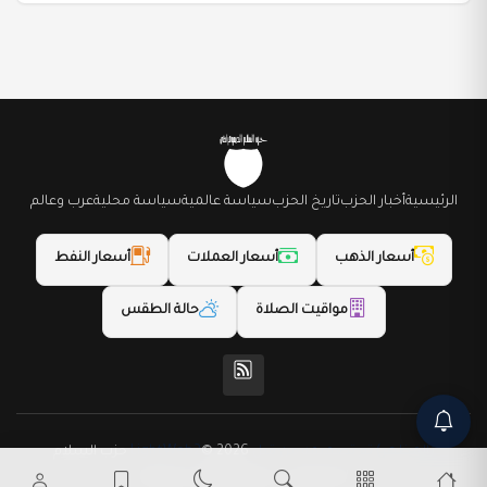
الرئيسية
أخبار الحزب
تاريخ الحزب
سياسة عالمية
سياسة محلية
عرب وعالم
أسعار الذهب
أسعار العملات
أسعار النفط
مواقيت الصلاة
حالة الطقس
(المظهر) تم تصميمه من قِبل LightWeb2
© 2026 حزب السلام
الديمقراطي. جميع الحقوق محفوظة.