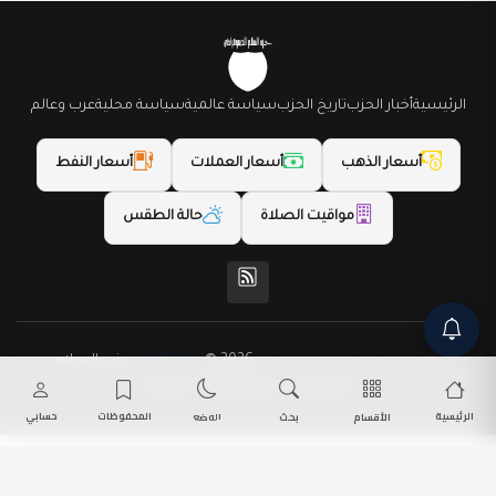
الرئيسية
أخبار الحزب
تاريخ الحزب
سياسة عالمية
سياسة محلية
عرب وعالم
أسعار الذهب
أسعار العملات
أسعار النفط
مواقيت الصلاة
حالة الطقس
(المظهر) تم تصميمه من قِبل LightWeb2
© 2026 حزب السلام
الديمقراطي. جميع الحقوق محفوظة.
الرئيسية
المحفوظات
حسابي
الأقسام
بحث
الوضع