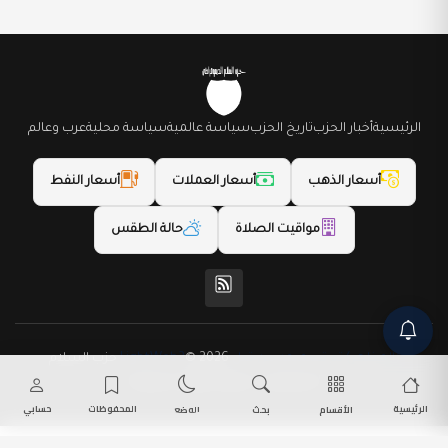
الرئيسية
أخبار الحزب
تاريخ الحزب
سياسة عالمية
سياسة محلية
عرب وعالم
أسعار الذهب
أسعار العملات
أسعار النفط
مواقيت الصلاة
حالة الطقس
(المظهر) تم تصميمه من قِبل LightWeb2
© 2026 حزب السلام
الديمقراطي. جميع الحقوق محفوظة.
الرئيسية
المحفوظات
حسابي
الأقسام
بحث
الوضع