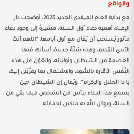
والواقع
مع بداية العام الميلادي الجديد 2025، أوضحت دار
الإفتاء أهمية دعاء أول السنة، مشيرةً إلى وجود دعاء
مأثور يُستحب أن يُقال مع أول أيامها: “اللهم أنتَ
الأبدى القديم، وهذه سَنَةٌ جديدة، أسألك فيها
العصمة من الشيطان وأوليائه، والعَوْنَ على هذه
النَّفْس الأمَّارة بالسُّوء، والاشتغال بما يقرِّبُنى إليك
يا ذا الجلال والإكرام”. ويُقال إن الشيطان حين
يسمع هذا الدعاء ييأس من الشخص فيما بقي من
السنة، ويوكل الله به ملكين لحمايته.