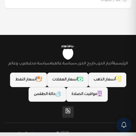
منذ 3 سنوات
الرئيسية
أخبار الحزب
تاريخ الحزب
سياسة عالمية
سياسة محلية
عرب وعالم
أسعار الذهب
أسعار العملات
أسعار النفط
مواقيت الصلاة
حالة الطقس
(المظهر) تم تصميمه من قِبل LightWeb2
© 2026 حزب السلام