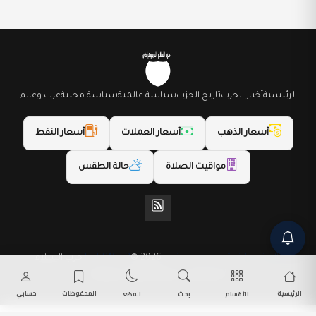
الرئيسية
أخبار الحزب
تاريخ الحزب
سياسة عالمية
سياسة محلية
عرب وعالم
أسعار الذهب
أسعار العملات
أسعار النفط
مواقيت الصلاة
حالة الطقس
(المظهر) تم تصميمه من قِبل LightWeb2
© 2026 حزب السلام
الديمقراطي. جميع الحقوق محفوظة.
الرئيسية
المحفوظات
حسابي
الأقسام
بحث
الوضع