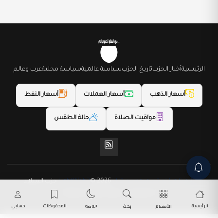
الرئيسية
أخبار الحزب
تاريخ الحزب
سياسة عالمية
سياسة محلية
عرب وعالم
أسعار الذهب
أسعار العملات
أسعار النفط
مواقيت الصلاة
حالة الطقس
(المظهر) تم تصميمه من قِبل LightWeb2
© 2026 حزب السلام
الديمقراطي. جميع الحقوق محفوظة.
الرئيسية
المحفوظات
حسابي
الأقسام
بحث
الوضع