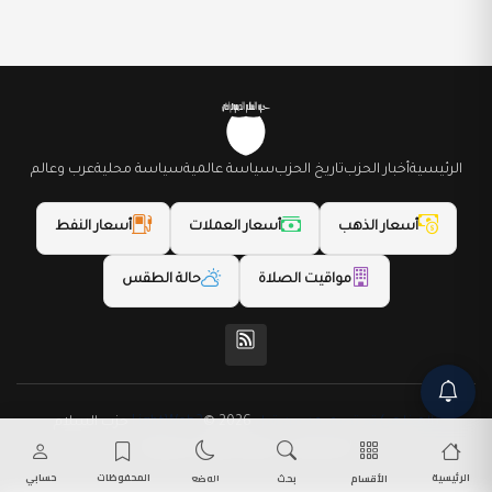
الرئيسية
أخبار الحزب
تاريخ الحزب
سياسة عالمية
سياسة محلية
عرب وعالم
أسعار الذهب
أسعار العملات
أسعار النفط
مواقيت الصلاة
حالة الطقس
(المظهر) تم تصميمه من قِبل LightWeb2
© 2026 حزب السلام
الديمقراطي. جميع الحقوق محفوظة.
الرئيسية
المحفوظات
حسابي
الأقسام
بحث
الوضع