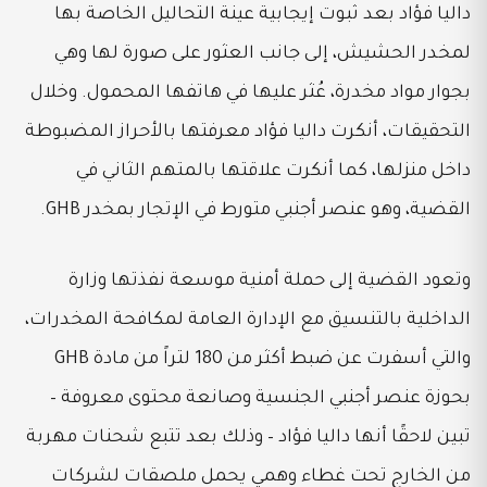
داليا فؤاد بعد ثبوت إيجابية عينة التحاليل الخاصة بها
لمخدر الحشيش، إلى جانب العثور على صورة لها وهي
بجوار مواد مخدرة، عُثر عليها في هاتفها المحمول. وخلال
التحقيقات، أنكرت داليا فؤاد معرفتها بالأحراز المضبوطة
داخل منزلها، كما أنكرت علاقتها بالمتهم الثاني في
القضية، وهو عنصر أجنبي متورط في الإتجار بمخدر GHB.
وتعود القضية إلى حملة أمنية موسعة نفذتها وزارة
الداخلية بالتنسيق مع الإدارة العامة لمكافحة المخدرات،
والتي أسفرت عن ضبط أكثر من 180 لتراً من مادة GHB
بحوزة عنصر أجنبي الجنسية وصانعة محتوى معروفة –
تبين لاحقًا أنها داليا فؤاد – وذلك بعد تتبع شحنات مهربة
من الخارج تحت غطاء وهمي يحمل ملصقات لشركات