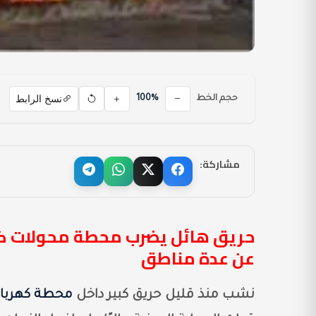
نسخ الرابط
حجم الخط
100%
مشاركة:
عن عدة مناطق
نشب منذ قليل حريق كبير داخل
محطة كهرباء