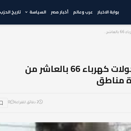
بوابة الاخبار
عرب وعالم
أخبار مصر
السياسة
تاريخ الحزب
ر...
حريق هائل يضرب محطة محولات كهرباء 66 بالعاشر من
ة مناطق
2 دقائق للقراءة
0