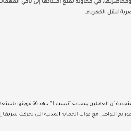
ان ومحاصرتها، في محاولة لمنع امتدادها إلى باقي المهمات
ية لنقل الكهرباء.
المتجددة أن العاملين بمحطة “تيست 1” جهد 66 فوجئوا با
 منذ قرابة 35 دقيقة، وعلى الفور تم التواصل مع قوات الحماية المدنية التي تحركت سريعًا 