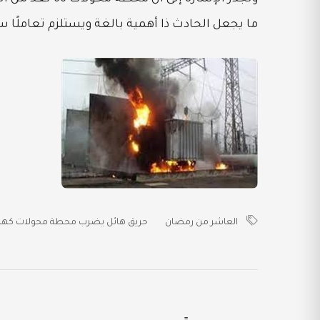
ما يجعل الحادث ذا أهمية بالغة ويستلزم تعاملًا سر
العاشر من رمضان
حريق هائل يضرب محطة محولات كهرباء 66 بالعاشر من رمضان.. وفصل التيار عن عد