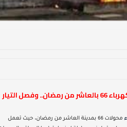
حريق هائل يضرب محطة محولات كهرباء 66 بالعاشر من رمضان.. وفصل التيار
محولات 66 بمدينة العاشر من رمضان، حيث تعمل