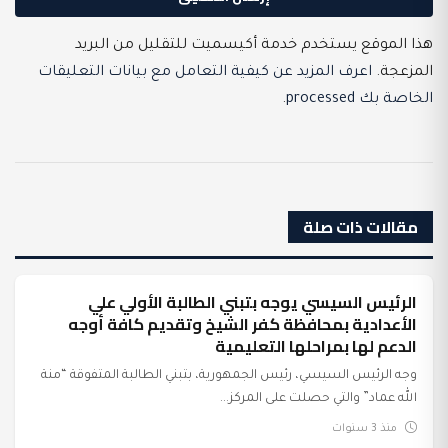
هذا الموقع يستخدم خدمة أكيسميت للتقليل من البريد
المزعجة.
اعرف المزيد عن كيفية التعامل مع بيانات التعليقات
الخاصة بك processed
.
مقالات ذات صلة
الرئيس السيسي يوجه بتبني الطالبة الأولي علي
السياسة
الأعدادية بمحافظة كفر الشيخ وتقديم كافة أوجه
الدعم لها بمراحلها التعليمية
وجه الرئيس السيسي، رئيس الجمهورية، بتبني الطالبة المتفوقة “منة
الله عماد” والتي حصلت على المركز...
منذ 3 سنوات