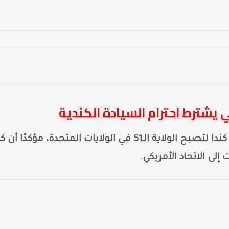
 يشترط احترام السيادة الكندية
كرر الرئيس الأمريكي دونالد ترامب دعوته لضم كندا لتصبح الولاية الـ51 في الولايات المتحدة، مؤكدًا 
لى الاتحاد الأمريكي.