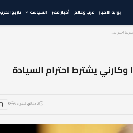
بوابة الاخبار
عرب وعالم
أخبار مصر
السياسة
تاريخ الحزب
رط احترام...
 وكارني يشترط احترام السيادة
2 دقائق للقراءة
0