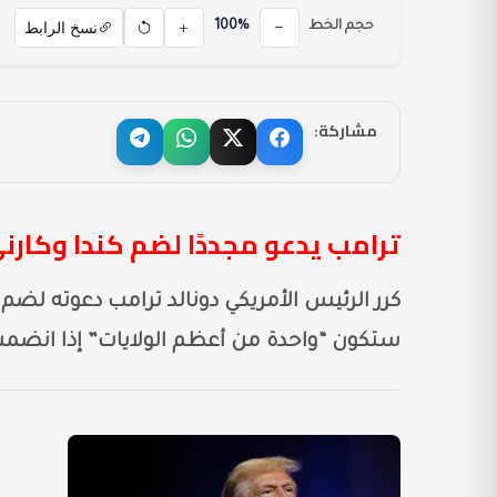
نسخ الرابط
حجم الخط
100%
مشاركة:
ترامب يدعو مجددًا لضم كندا وكارني
ستكون “واحدة من أعظم الولايات” إذا انضمت إ