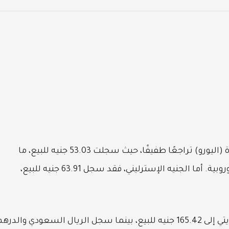
الموحدة (اليورو) تراجعًا طفيفًا، حيث سجلت 53.03 جنيه للبيع، ما
يعكس حالة من الاستقرار النسبي في الأسواق الأوروبية. أما الجنيه الإسترليني، فقد سجل 63.91 جنيه للبيع،
على صعيد العملات الخليجية، انخفض الدينار الكويتي إلى 165.42 جنيه للبيع، بينما سجل الريال السعودي والدره