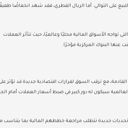
تراجعًا طفيفًا إلى 13.56 جنيه و13.87 جنيه للبيع على التوالي. أما الريال القطري، فقد شهد انخفاضًا طفيفً
ي تواجه الأسواق المالية محليًا وعالميًا، حيث تتأثر العملات
ت عنها البنوك المركزية مؤخرًا.
القادمة، مع ترقب السوق لقرارات اقتصادية جديدة قد تؤثر على
العالمية سيكون له دور كبير في ضبط أسعار العملات أمام الجن
تحديات جديدة تتطلب مراجعة خططهم المالية بما يتناسب م