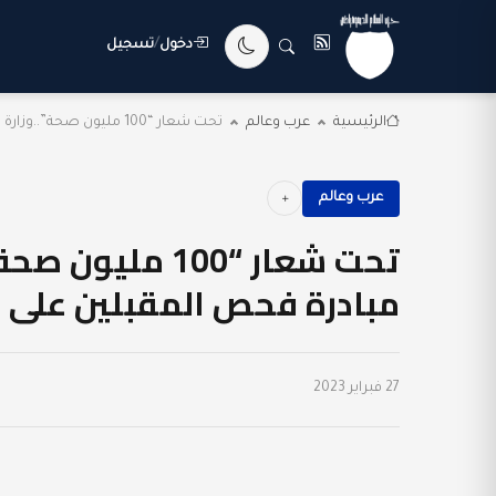
دخول
/
تسجيل
الرئيسية
عرب وعالم
تحت شعار “100 مليون صحة”..وزارة الصحة والسكان تطلق...
عرب وعالم
تحت شعار “100 
مبادرة فحص المقبلين على ال
27 فبراير 2023