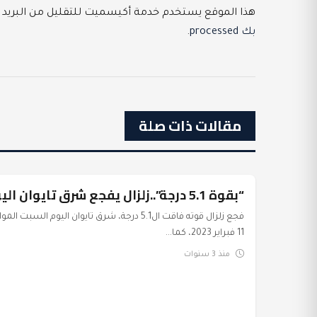
هذا الموقع يستخدم خدمة أكيسميت للتقليل من البريد 
بك processed
.
مقالات ذات صلة
“بقوة 5.1 درجة”..زلزال يفجع شرق تايوان اليوم
عرب وعالم
فجع زلزال قوته فاقت ال5.1 درجة، شرق تايوان اليوم السبت ال
11 فبراير 2023، كما...
منذ 3 سنوات