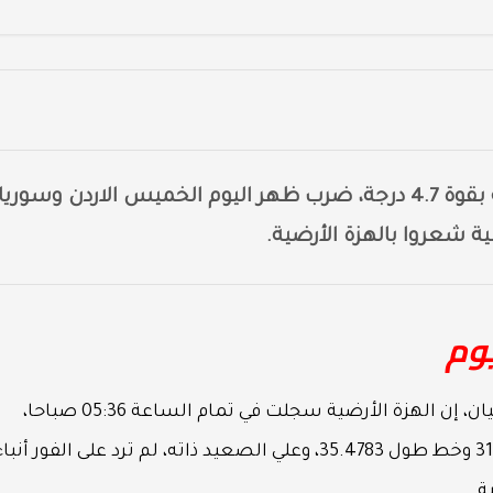
الاردني، تسجيل هزه أرضية بقوة 4.7 درجة، ضرب ظهر اليوم الخميس الاردن وسوريا
ة شعروا بالهزة الأرضية.
يوم
من جانبه، قال رئيس المرصد غسان سويدان، في بيان، إن الهزة الأرضية سجلت في تمام الساعة 05:36 صباحا،
بعمق 7 كلم شمال البحر الميت، بخط عرض 31.8904 وخط طول 35.4783، وعلي الصعيد ذاته، لم ترد على الفور أنب
ة.