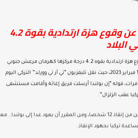
معهد الزلزال التركي يكشف عن وقوع هزة ارتدادية بقوة 4.2
البلاد
والجدير بالذكر، كشف معهد الزلزال التركي، عن وقوع هزة ارتدادية بقوه 4.2 درجة مركزها كهرمان مرعش جنوبي
البلاد، والذي ضربت البلاد أمس الأربعاء الموافق 15 فبراير 2023، حيث نقل تليفزيون “تي آر تي وورلد” التركي اليوم
ل فرات، قوله “إن بولندا أرسلت فريق إغاثة وأقامت مستشفى
يا عقب الزلزال”.
وأضاف أن فريق الإنقاذ عمل في ولاية أديامان وتمكن من إنقاذ 12 شخصا، ومن المقرر أن يعود غدا إلى بولندا.. 
اعدة تركيا بجهود الإنقاذ.