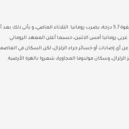
كشف المركز الأوروبي المتوسطى، عن وقوع زلزال بقوة 5.7 درجة، يضرب رومانيا الثلاثاء الماضي، و يأتى ذلك بعد 
ريختر جنوب غربي رومانيا أمس الاثنين، حسبما أعلن المعهد الروماني
عن أي إصابات أو خسائر جراء الزلزال، لكن السكان في العاصم