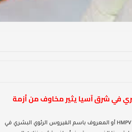
HM الرئوي البشري في شرق آسيا يثير مخاوف من أزمة
كشف موقع Health Site عن انتشار فيروس HMPV أو المعروف باسم الفيروس الرئوي البشري في