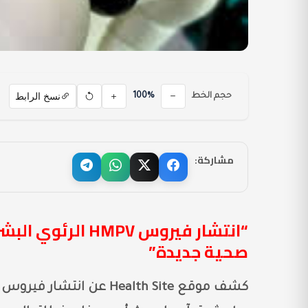
نسخ الرابط
حجم الخط
100%
مشاركة:
“انتشار فيروس PV
صحية جديدة”