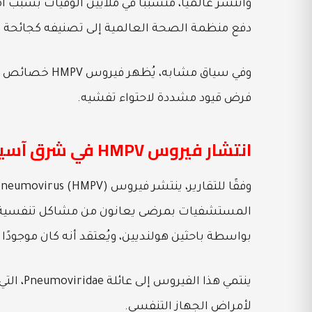
وانتشر عالميًا، متسببًا في ملايين الوفيات بسبب 
دفع منظمة الصحة العالمية إلى تصنيفه كجائحة ع
وفي سياق مشابه
فرض قيود مشددة لاحتواء تفشيه.
انتشار فيروس HMPV في شرق آسيا
بواسطة باحثين هولنديين، ويُعتقد أنه كان موجودًا 
لأمراض الجهاز التنفسي.