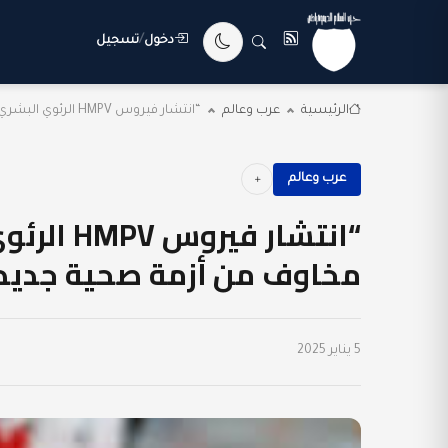
دخول
/
تسجيل
الرئيسية
عرب وعالم
“انتشار فيروس HMPV الرئوي البشري في شرق آسيا...
عرب وعالم
“انتشار ف
مخاوف من أزمة صحية جديد
5 يناير 2025