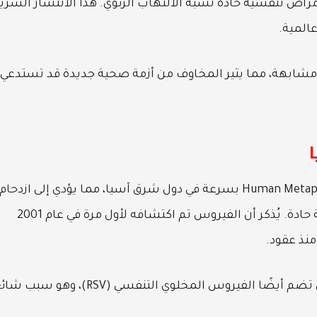
أمراض تنفسية حادة تشبه الالتهاب الرئوي. هذا الانتشار السري
المية.
، يُظهر فيروس HMPV خصائص مشابهة، مما يثير المخاوف من أزمة صحية جديدة قد تستدعي
وفقًا للتقارير، ينتشر فيروس Human Metapneumovirus (HMPV) بسرعة في دول شرق آسيا، مما يؤدي إلى ازدحام
المستشفيات بمرضى يعانون من مشاكل تنفسية حادة. يُذكر أن الفيروس تم اكتشافه لأول مرة في عام 2001
منذ عقود.
ينتمي هذا الفيروس إلى عائلة Pneumoviridae، التي تضم أيضًا الفيروس المخلوي التنفسي (RSV)، وهو س