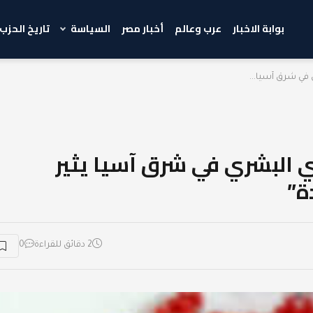
بوابة الاخبار
عرب وعالم
أخبار مصر
السياسة
تاريخ الحزب
يروس HMPV الرئوي البشري في شرق آسيا يثير
ة”
2 دقائق للقراءة
0