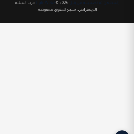
(المظهر) تم تصميمه من قِبل LightWeb2
© 2026 حزب السلام
الديمقراطي. جميع الحقوق محفوظة.