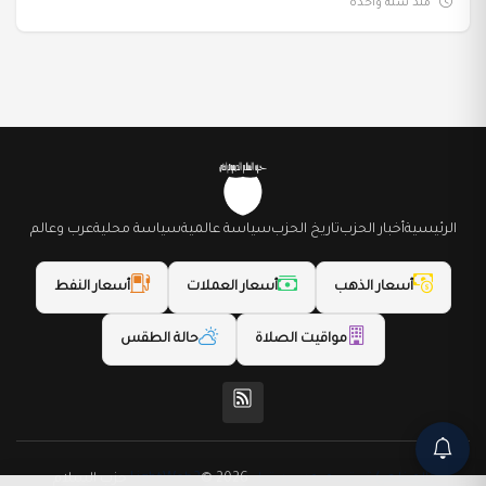
منذ سنة واحدة
الرئيسية
أخبار الحزب
تاريخ الحزب
سياسة عالمية
سياسة محلية
عرب وعالم
أسعار الذهب
أسعار العملات
أسعار النفط
مواقيت الصلاة
حالة الطقس
(المظهر) تم تصميمه من قِبل LightWeb2
© 2026 حزب السلام