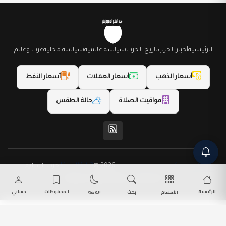
الرئيسية
أخبار الحزب
تاريخ الحزب
سياسة عالمية
سياسة محلية
عرب وعالم
أسعار الذهب
أسعار العملات
أسعار النفط
مواقيت الصلاة
حالة الطقس
(المظهر) تم تصميمه من قِبل LightWeb2
© 2026 حزب السلام
الديمقراطي. جميع الحقوق محفوظة.
الرئيسية
المحفوظات
حسابي
الأقسام
بحث
الوضع