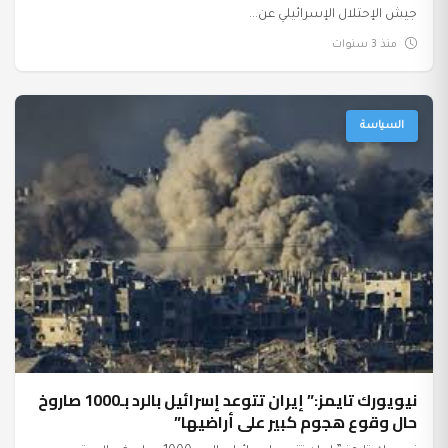
جيش الإحتلال الإسرائيلي عن...
منذ 3 سنوات
السياسة
نيويورك تايمز:” إيران تتوعد إسرائيل بالرد بـ1000 صاروخ
حال وقوع هجوم كبير على أراضيها”