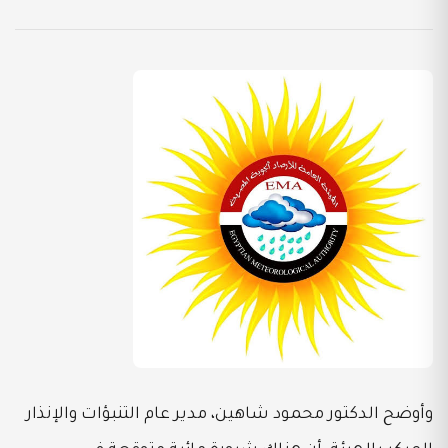
وأوضح الدكتور محمود شاهين، مدير عام التنبؤات والإنذار