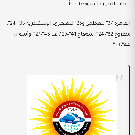
درجات الحرارة المتوقعة غداً:
القاهرة 37° للعظمى و25° للصغرى، الإسكندرية 33°–24°،
مطروح 32°–24°، سوهاج 41°–25°، قنا 43°–27°، وأسوان
44°–29°.