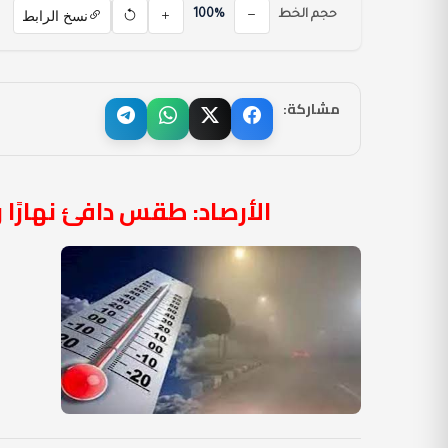
نسخ الرابط
حجم الخط
100%
مشاركة:
الأرصاد: طقس دافئ نهارًا وب