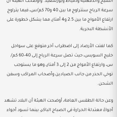
الشيخ والدقهلية ودمياط وبورسعيد. وأوضحت الهيئة أن
سرعة الرياح ستتراوح ما بين 40 و70 كم/س، فيما يتراوح
ارتفاع الأمواج ما بين 2.5 و4 أمتار، مما يشكل خطورة على
الأنشطة البحرية.
كما لفتت الأرصاد إلى اضطراب آخر متوقع على سواحل
خليج السويس، حيث تصل سرعة الرياح إلى 40–60 كم/
س، وارتفاع الأمواج من 2 إلى 3 أمتار، وهو ما يستوجب
توخي الحذر من جانب الصيادين وأصحاب المراكب وسفن
الشحن.
وعن حالة الطقس العامة، أوضحت الهيئة أن البلاد تشهد
أجواءً معتدلة الحرارة في الصباح الباكر، بينما تسود أجواء