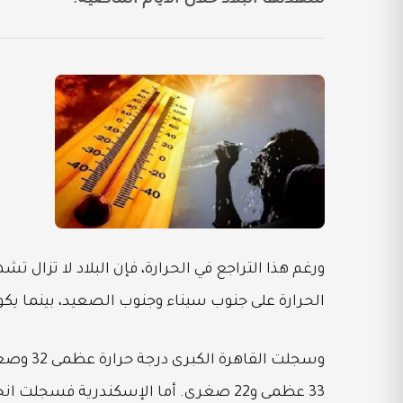
ورغم هذا التراجع في الحرارة، فإن البلاد لا تزال ت
الحرارة على جنوب سيناء وجنوب الصعيد، بينما يكون
33 عظمى و22 صغرى. أما الإسكندرية فسجلت انخفاضًا واضحًا بدرجة حرارة عظمى بلغت 26 فقط، وصغرى 23.