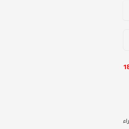
سعر الدولار مقابل الجنيه المصري في البنوك المصرية اليوم 18
 50.8 جنيه للشراء