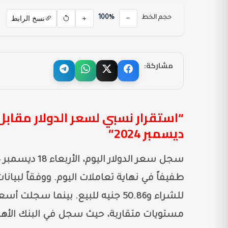
نسخ الرابط
حجم الخط
100%
مشاركة:
ديسمبر 2024”
للشراء و50.86 جنيه للبيع. بينما س