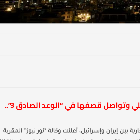
إيران تستهدف مقر إعلامي إسرائيلي وتواصل قصفها في “الوعد الصادق 3”..
ين إيران وإسرائيل، أعلنت وكالة “نور نيوز” المقربة