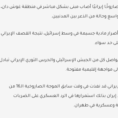
 القناة 12 الإسرائيلية أن صاروخًا إيرانيًا أصاب مبنى بشكل مباشر في منطقة غوش دان،
سع وحالة من الذعر بين المدنيين.
ع أضرار مادية جسيمة في وسط إسرائيل، نتيجة القصف الإيراني
ى حد سواء.
يواصل كل من الجيش الإسرائيلي والحرس الثوري الإيراني تبادل
ى مواجهة إقليمية مفتوحة.
وكانت القوة الجوفضائية التابعة للحرس الثوري الإيراني قد نفذت في وقت سابق الموجة الصاروخية الـ16 من
إيران بذلك استمرارها في الرد العسكري على الضربات
ية وعسكرية في طهران.