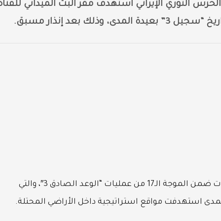
لحرس الثوري الإيراني استهدف مقر البث الميداني للقناة
وأكد الحرس الثوري في بيان رسمي أن العملية جاءت ضمن الموجة الـ17 من عمليات “الوعد الصادق 3″، والتي
لمدى استهدفت مواقع استراتيجية داخل الأراضي المحتلة.