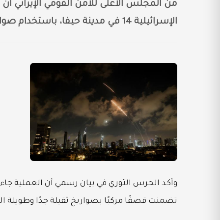
من المجلس الأعلى للأمن القومي الإيراني أن ا
الإسرائيلية 14 في مدينة حيفا، باستخدام صواريخ “سجيل 3” بعيدة المدى، وذلك بعد إنذار مسبق.
تضمنت قصفًا مركبًا بصواريخ ثقيلة جدًا وطويلة ا