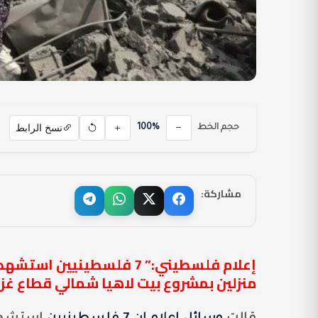
نسخ الرابط
حجم الخط
100%
مشاركة:
منزلين بمشروع بيت لاهيا شمالي قطاع غز