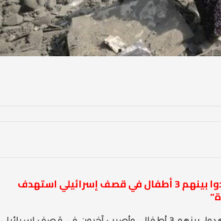
إعلام فلسطيني:” 7 فلسطينيين استشهدوا بينهم 3 أطفال في قصف إسرائيلي استهدف
ة”