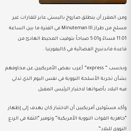
ومن المقرر أن ينطلق صاروخ باليستي عابر للقارات غير
مسلح من طراز Minuteman III في الفترة ما بين الساعة
11:01 مساءً و5:01 صباحاً بتوقيت المحيط الهادئ من
قاعدة فاندنبرج الفضائية في كاليفورنيا .
وبحسب ” express” أعرب بعض الأمريكيين عن مخاوفهم
بشأن تجربة الأسلحة النووية في نفس اليوم الذي تدلي
فيه البلاد بأصواتها لاختيار الرئيس المقبل.
وأكد مسئولين أمريكيين أن الاختبار كان يهدف إلى إظهار
“جاهزية القوات النووية الأمريكية” وتوفير “الثقة في الردع
النووي للبلاد”.