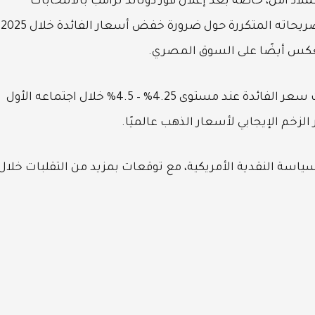
ملاذ آمن، خاصة بعد إعلان فوز دونالد ترامب بالانتخابات
الرئاسية الأمريكية في نوفمبر الماضي. وقد أدت تصريحاته المتكررة حول ضرورة خفض أسعار الفائدة خلال 2025
نعكس أيضًا على السوق المصري.
في المقابل، قرر الاحتياطي الفيدرالي الأمريكي تثبيت سعر الفائدة عند مستوى 4.25% – 4.5% خلال اجتماعه الأول
لزخم الإيجابي لأسعار الذهب عالميًا.
ياسة النقدية الأمريكية، مع توقعات بمزيد من التقلبات خلال