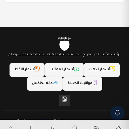
الرئيسية
أخبار الحزب
تاريخ الحزب
سياسة عالمية
سياسة محلية
عرب وعالم
أسعار الذهب
أسعار العملات
أسعار النفط
مواقيت الصلاة
حالة الطقس
(المظهر) تم تصميمه من قِبل LightWeb2
© 2026 حزب السلام
الديمقراطي. جميع الحقوق محفوظة.