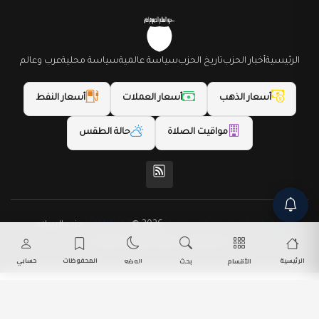
الرئيسية
أخبار الحزب
تاريخ الحزب
سياسة عالمية
سياسة محلية
عرب وعالم
أسعار الذهب
أسعار العملات
أسعار النفط
مواقيت الصلاة
حالة الطقس
(المظهر) تم تصميمه من قِبل LightWeb2
© 2026 حزب السلام
الديمقراطي. جميع الحقوق محفوظة.
الرئيسية
المحفوظات
حسابي
الأقسام
بحث
الوضع