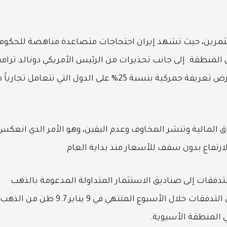
مرين، حيث تشهد إيران احتجاجات متصاعدة مناهضة للحكومة
المنطقة. إلى جانب تحذيرات من الرئيس الأمريكي دونالد ترام
الذي أشار إلى احتمال اتخاذ إجراء عسكري وهدد بفرض تعريفة جمركية بنسبة 25% على الدول التي تتعامل تجا
ق المالية وتنشر المخاوف وعدم اليقين، وهو الأمر الذي انعكس
رتفاع بدون سقف للأسعار منذ بداية العام.
دفقات إلى صناديق الاستثمار المتداولة المدعومة بالذهب
المادي للأسبوع العاشر على التوالي، ليسجل صافي التدفقات خلال الأسبوع المنتهي في 9 يناير 9.7 طن من الذ
ي المنطقة الأسيوية.