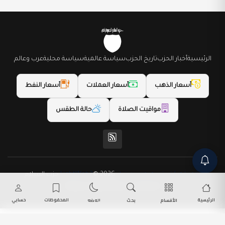
الرئيسية
أخبار الحزب
تاريخ الحزب
سياسة عالمية
سياسة محلية
عرب وعالم
أسعار الذهب
أسعار العملات
أسعار النفط
مواقيت الصلاة
حالة الطقس
(المظهر) تم تصميمه من قِبل LightWeb2
© 2026 حزب السلام
الديمقراطي. جميع الحقوق محفوظة.
الرئيسية
المحفوظات
حسابي
الأقسام
بحث
الوضع