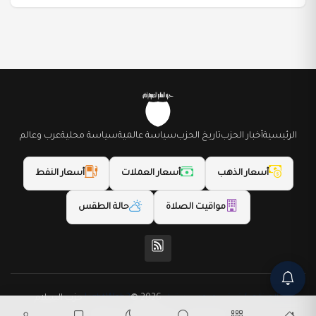
الرئيسية
أخبار الحزب
تاريخ الحزب
سياسة عالمية
سياسة محلية
عرب وعالم
أسعار الذهب
أسعار العملات
أسعار النفط
مواقيت الصلاة
حالة الطقس
(المظهر) تم تصميمه من قِبل LightWeb2
© 2026 حزب السلام
الديمقراطي. جميع الحقوق محفوظة.