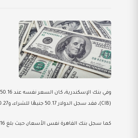
(CIB)، فقد سجل الدولار 50.17 جنيهًا للشراء، و50.27 جنيهًا للبيع.
كما سجل بنك القاهرة نفس الأسعار، حيث بلغ 50.16 جنيهًا للشراء، و50.26 جنيهًا للبيع.