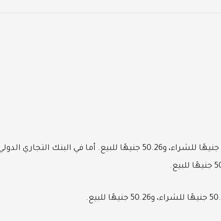
وفي بنك الإسكندرية، كان السعر نفسه عند 50.16 جنيهًا للشراء، و50.26 جنيهًا للبيع. أما في البنك التجاري الدول